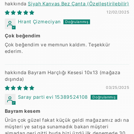
Siyah Kanvas Bez Çanta (Özelleştirilebilir)
12/02/2025
Hrant Çizmeciyan
Çok beğendim
Çok beğendim ve memnun kaldım. Teşekkür
ederim.
Bayram Harçlığı Kesesi 10x13
03/25/2025
Saray parti evi 15389524108
Bayram kesem
Ürün çok güzel fakat küçük geldi mağazamız adı na
müşteri ye satışa sunamadık bakan müşteri
almadan geri gitti buda bizi üzdü ilk denemede 30