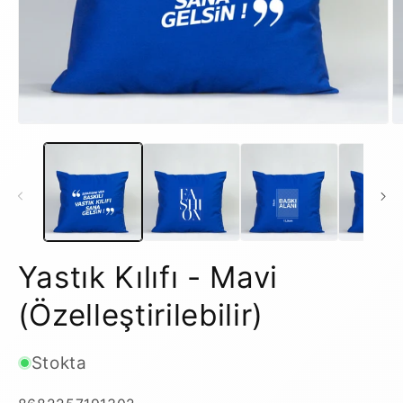
Medya
M
1
2
modda
m
oynatın
o
Yastık Kılıfı - Mavi
(Özelleştirilebilir)
Stokta