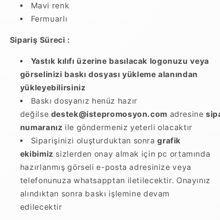
Mavi renk
Fermuarlı
Sipariş Süreci :
Yastık kılıfı üzerine basılacak logonuzu veya
görselinizi baskı dosyası yükleme alanından
yükleyebilirsiniz
Baskı dosyanız henüz hazır
değilse
destek@istepromosyon.com
adresine
sip
numaranız
ile göndermeniz yeterli olacaktır
Siparişinizi oluşturduktan sonra
grafik
ekibimiz
sizlerden onay almak için pc ortamında
hazırlanmış görseli e-posta adresinize veya
telefonunuza whatsapptan iletilecektir. Onayınız
alındıktan sonra baskı işlemine devam
edilecektir