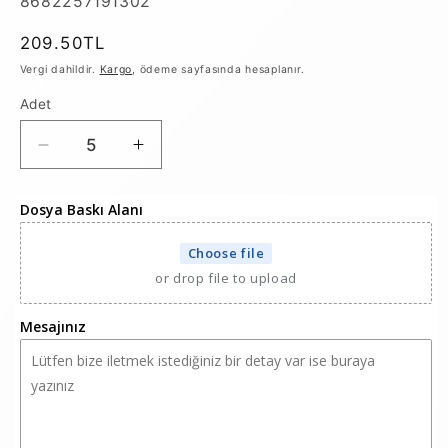
SKU:
8682257191302
Normal
209.50TL
fiyat
Vergi dahildir.
Kargo
, ödeme sayfasında hesaplanır.
Adet
Yastık
Yastık
Kılıfı
Kılıfı
-
-
Dosya Baskı Alanı
Mavi
Mavi
(Özelleştirilebilir)
(Özelleştirilebilir)
Choose file
için
için
or drop file to upload
adedi
adedi
azaltın
artırın
Mesajınız