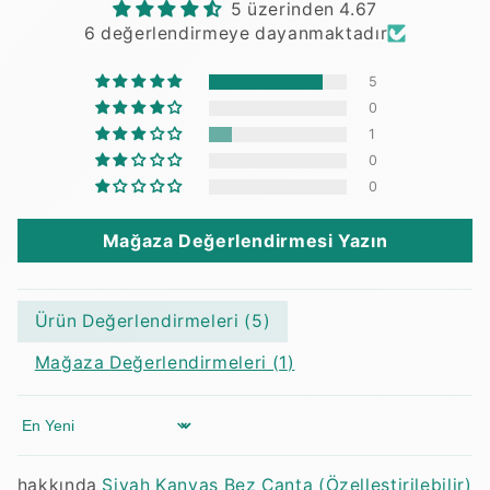
5 üzerinden 4.67
6 değerlendirmeye dayanmaktadır
5
0
1
0
0
Mağaza Değerlendirmesi Yazın
Ürün Değerlendirmeleri (
5
)
Mağaza Değerlendirmeleri (
1
)
Sort by
Siyah Kanvas Bez Çanta (Özelleştirilebilir)