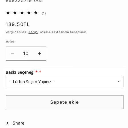
SKU:
8682257191065
1
(1)
toplam
değerlendirme
Normal
139.50TL
fiyat
Vergi dahildir.
Kargo
, ödeme sayfasında hesaplanır.
Adet
Siyah
Siyah
Kanvas
Kanvas
Bez
Bez
Baskı Seçeneği
Çanta
Çanta
(Özelleştirilebilir)
(Özelleştirilebilir)
için
için
adedi
adedi
azaltın
artırın
Sepete ekle
Share