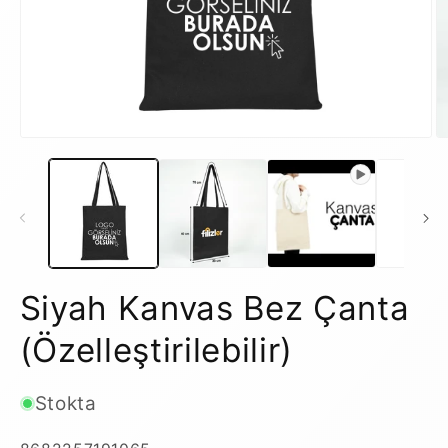
Medya
M
1
2
modda
m
oynatın
o
Siyah Kanvas Bez Çanta
(Özelleştirilebilir)
Stokta