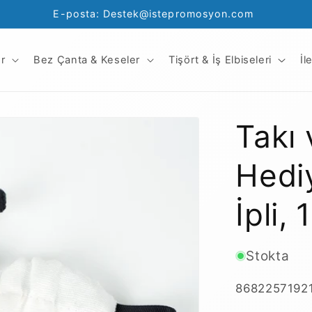
E-posta: Destek@istepromosyon.com
r
Bez Çanta & Keseler
Tişört & İş Elbiseleri
İl
Takı
Hedi
İpli,
Stokta
SKU:
8682257192