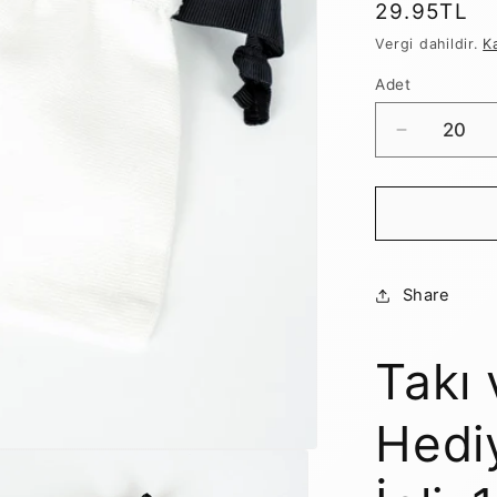
Normal
29.95TL
fiyat
Vergi dahildir.
K
Adet
Takı
ve
Aksesuar
Hediye
Kesesi
-
Siyah
Share
İpli,
10x13
cm
Takı
için
adedi
Hedi
azaltın