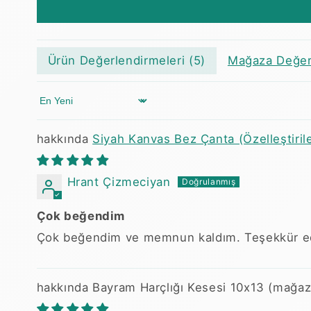
Ürün Değerlendirmeleri (
5
)
Mağaza Değerl
Sort by
Siyah Kanvas Bez Çanta (Özelleştirileb
Hrant Çizmeciyan
Çok beğendim
Çok beğendim ve memnun kaldım. Teşekkür e
Bayram Harçlığı Kesesi 10x13