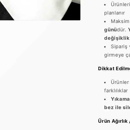
Ürünler
planlanır
Maksim
günü
dür.
değişiklik
Sipariş 
girmeye ça
Dikkat Edilm
Ürünler
farklılıkla
Yıkamay
bez ile si
Ürün Ağırlık 