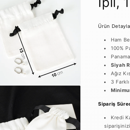
İpli,
Ürün Detayla
Ham Be
100% P
Panama/
Siyah R
Ağız Kı
3 Farkl
Minimum
Sipariş Sürec
Kredi K
siparişini