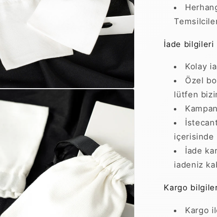
Herhang
Temsilcile
İade bilgileri
Kolay i
Özel bo
lütfen bizi
Kampany
İstecan
içerisinde
İade kar
iadeniz ka
Kargo bilgiler
Kargo i