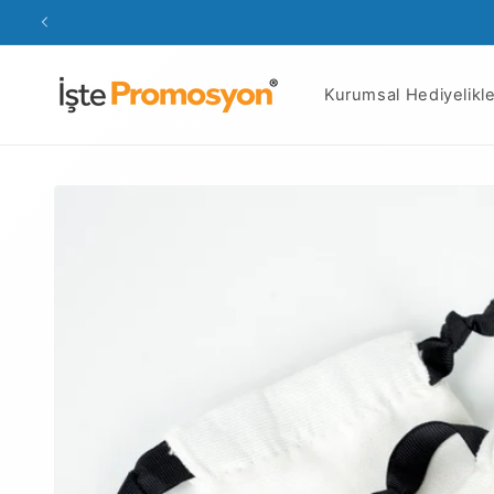
İçeriğe
atla
Kurumsal Hediyelikle
Ürün
bilgisine
atla