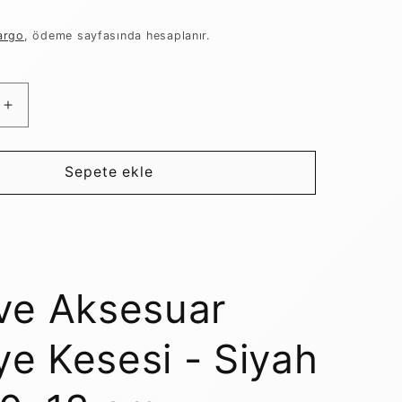
argo
, ödeme sayfasında hesaplanır.
Takı
ve
Aksesuar
Hediye
Sepete ekle
Kesesi
-
Siyah
İpli,
10x13
cm
 ve Aksesuar
için
adedi
ye Kesesi - Siyah
artırın