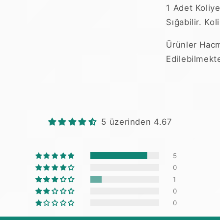
1 Adet Koli
Sığabilir. Ko
Ürünler Hacm
Edilebilmekte
5 üzerinden 4.67
5
0
1
0
0