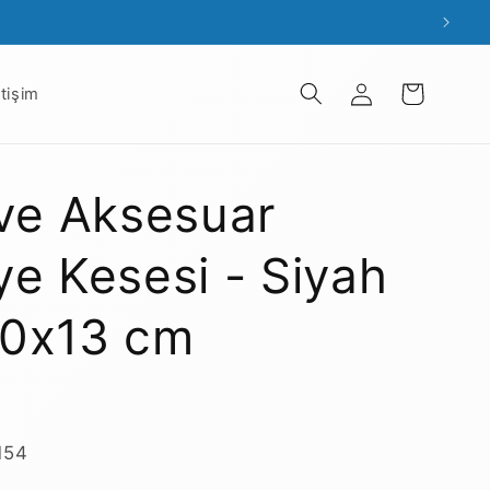
Oturum
Sepet
etişim
aç
 ve Aksesuar
ye Kesesi - Siyah
 10x13 cm
154