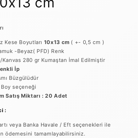
 10x13 cm
rı
z Kese Boyutları
10x13
cm
( +- 0,5 cm )
amuk -Beyaz( PFD) Renk
Kanvas 280 gr Kumaştan İmal Edilmiştir
enkli İp
smı Büzgülüdür
ı Boy seçeneği
 Satış Miktarı : 20 Adet
i :
artı veya Banka Havale / Eft seçenekleri ile
zin ödemesini tamamlayabilirsiniz.