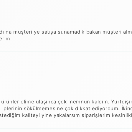
ı na müşteri ye satışa sunamadık bakan müşteri alma
derim
ak ürünler elime ulaşınca çok memnun kaldım. Yurtdışına
a iplerinin sökülmemesine çok dikkat ediyordum. İkinc
İstediğim kaliteyi yine yakalarsım siparişlerim kesin