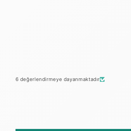
oynatın
6 değerlendirmeye dayanmaktadır