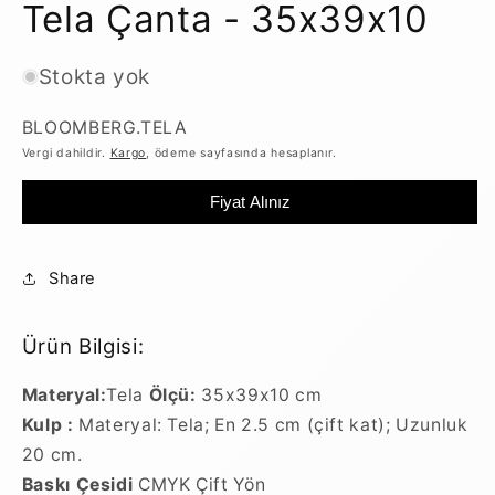
Tela Çanta - 35x39x10
Stokta yok
SKU:
BLOOMBERG.TELA
Vergi dahildir.
Kargo
, ödeme sayfasında hesaplanır.
Fiyat Alınız
Share
Ürün Bilgisi:
Materyal:
Tela
Ölçü:
35x39x10 cm
Kulp :
Materyal: Tela; En 2.5 cm (çift kat); Uzunluk
20 cm.
Baskı Çesidi
CMYK Çift Yön