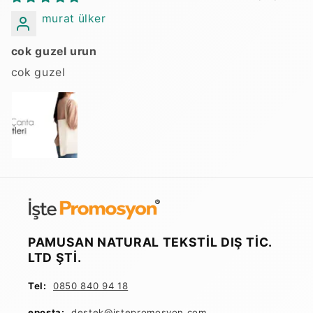
murat ülker
cok guzel urun
cok guzel
PAMUSAN NATURAL TEKSTİL DIŞ TİC.
LTD ŞTİ.
Tel:
0850 840 94 18
eposta:
destek@istepromosyon
.com