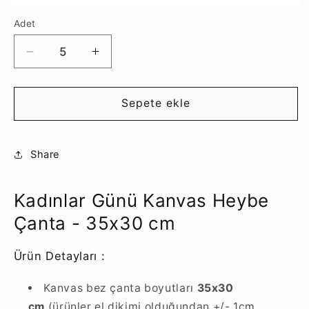
Adet
Kadınlar
Kadınlar
Günü
Günü
Kanvas
Kanvas
Heybe
Heybe
Sepete ekle
için
için
adedi
adedi
azaltın
artırın
Share
Kadınlar Günü Kanvas Heybe
Çanta
- 35x30 cm
Ürün Detayları :
Kanvas bez çanta boyutları
35x30
cm
(ürünler el dikimi olduğundan +/- 1cm