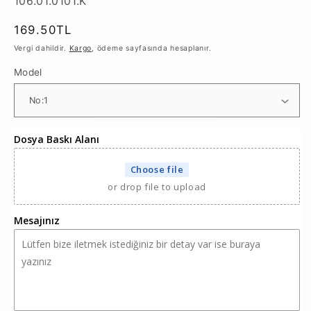
SKU:
106.01.0101.K
Normal
169.50TL
fiyat
Vergi dahildir.
Kargo
, ödeme sayfasında hesaplanır.
Model
Dosya Baskı Alanı
Choose file
or drop file to upload
Mesajınız