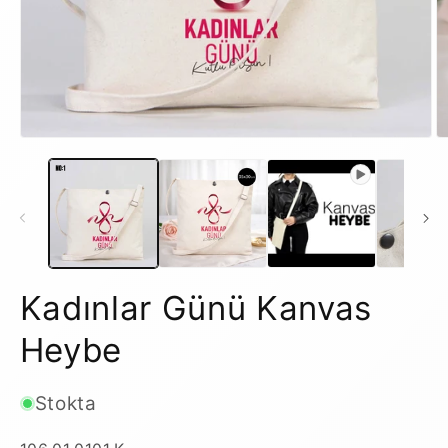
Medya
M
1
2
modda
m
oynatın
o
Kadınlar Günü Kanvas
Heybe
Stokta