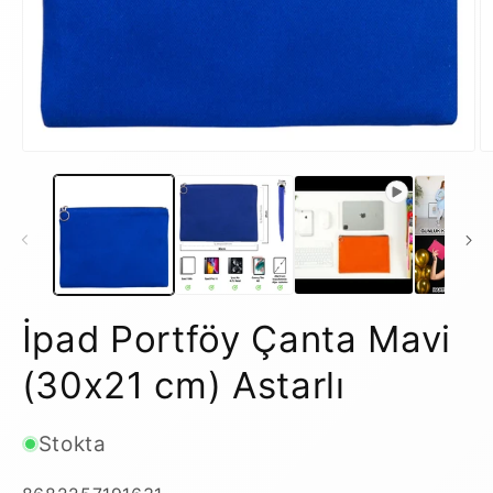
Medya
M
1
2
modda
m
oynatın
o
İpad Portföy Çanta Mavi
(30x21 cm) Astarlı
Stokta