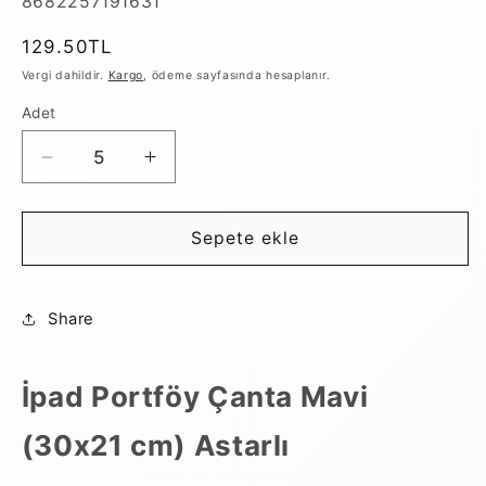
SKU:
8682257191631
Normal
129.50TL
fiyat
Vergi dahildir.
Kargo
, ödeme sayfasında hesaplanır.
Adet
İpad
İpad
Portföy
Portföy
Çanta
Çanta
Mavi
Mavi
Sepete ekle
(30x21
(30x21
cm)
cm)
Astarlı
Astarlı
Share
için
için
adedi
adedi
azaltın
artırın
İpad Portföy Çanta Mavi
(30x21 cm) Astarlı