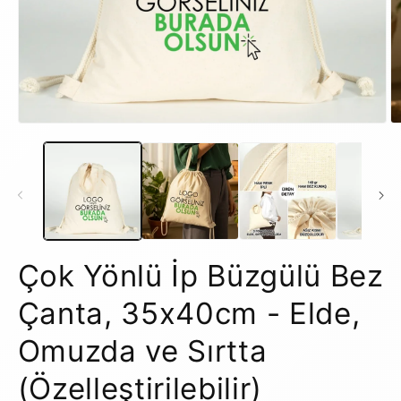
Medya
M
1
2
modda
m
oynatın
o
Çok Yönlü İp Büzgülü Bez
Çanta, 35x40cm - Elde,
Omuzda ve Sırtta
(Özelleştirilebilir)