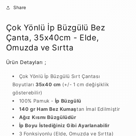
ve
ve
Share
Sırtta
Sırtta
(Özelleştirilebilir)
(Özelleştirilebilir)
için
için
Çok Yönlü İp Büzgülü Bez
adedi
adedi
Çanta, 35x40cm - Elde,
azaltın
artırın
Omuzda ve Sırtta
Ürün Detayları ;
Çok Yönlü İp Büzgülü Sırt Çantası
Boyutları
35x40 cm
(+/- 1 cm değişiklik
gösterebilir)
100% Pamuk -
İp Büzgülü
140 gr Ham Bez Kumaş
tan İmal Edilmiştir
Ağız Kısmı Büzgülüdür
İp Boyu İstediğiniz Gibi Ayarlanabilir
3 Fonksiyonlu (Elde, Omuzda ve Sırtta)