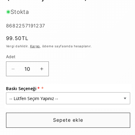
Stokta
SKU:
8682257191237
Normal
99.50TL
fiyat
Vergi dahildir.
Kargo
, ödeme sayfasında hesaplanır.
Adet
Çok
Çok
Yönlü
Yönlü
İp
İp
Baskı Seçeneği
Büzgülü
Büzgülü
Bez
Bez
Çanta,
Çanta,
35x40cm
35x40cm
-
-
Sepete ekle
Elde,
Elde,
Omuzda
Omuzda