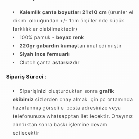
Kalemlik çanta boyutları 21x10 cm
(ürünler el
dikimi olduğundan +/- 1cm ölçülerinde küçük
farklılıklar olabilmektedir)
100% pamuk -
beyaz renk
220gr gabardin kumaş
tan imal edilmiştir
Siyah ince fermuarlı
Clutch çanta
astarsız
dır
Sipariş Süreci :
Siparişinizi oluşturduktan sonra
grafik
ekibimiz
sizlerden onay almak için pc ortamında
hazırlanmış görseli e-posta adresinize veya
telefonunuza whatsapptan iletilecektir. Onayınız
alındıktan sonra baskı işlemine devam
edilecektir