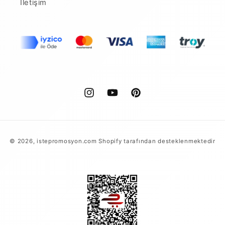
İletişim
Instagram
YouTube
Pinterest
Ödeme
© 2026,
istepromosyon.com
Shopify tarafından desteklenmektedir
yöntemleri