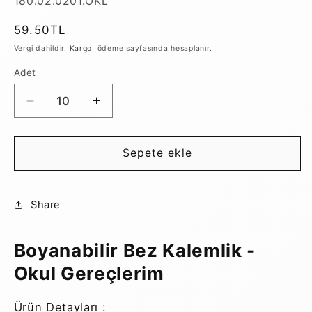
SKU:
180.02.0201.OKL
Normal
59.50TL
fiyat
Vergi dahildir.
Kargo
, ödeme sayfasında hesaplanır.
Adet
Boyanabilir
Boyanabilir
Bez
Bez
Kalemlik
Kalemlik
-
-
Sepete ekle
Okul
Okul
Gereçlerim
Gereçlerim
için
için
Share
adedi
adedi
azaltın
artırın
Boyanabilir Bez Kalemlik -
Okul Gereçlerim
Ürün Detayları :