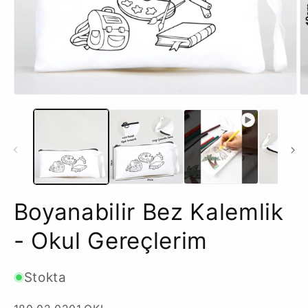
Medya
M
1
2
modda
m
oynatın
o
Boyanabilir Bez Kalemlik
- Okul Gereçlerim
Stokta