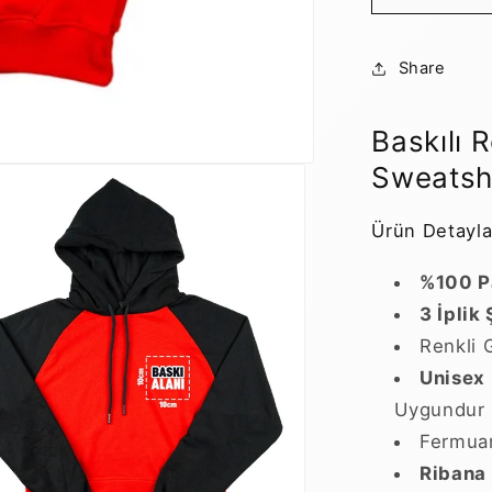
Sweatshir
Kırmızı
-
Share
3
İplik
Şardonsu
Baskılı 
için
Sweatshi
adedi
azaltın
Ürün Detaylar
%100 
3 İpli
Renkli 
Unisex 
Uygundur
Fermuar
Ribana 