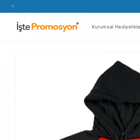
İçeriğe
atla
Kurumsal Hediyelikle
Ürün
bilgisine
atla