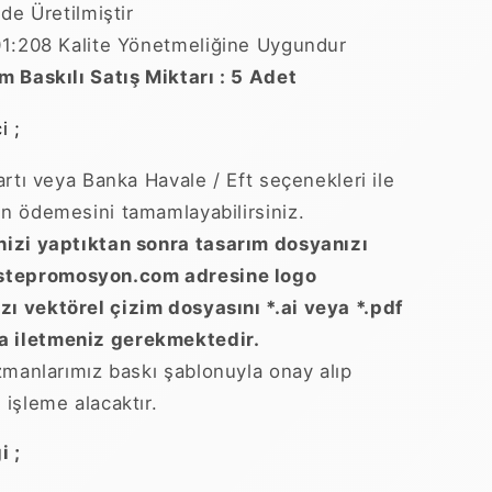
de Üretilmiştir
1:208 Kalite Yönetmeliğine Uygundur
 Baskılı Satış Miktarı : 5 Adet
i ;
artı veya Banka Havale / Eft seçenekleri ile
zin ödemesini tamamlayabilirsiniz.
zi yaptıktan sonra tasarım dosyanızı
stepromosyon.com adresine logo
zı vektörel çizim dosyasını *.ai veya *.pdf
a iletmeniz gerekmektedir.
zmanlarımız baskı şablonuyla onay alıp
i işleme alacaktır.
i ;