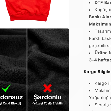
DTF Bas
Kapüşon
Baskı Ala
Maksimum 
Tasarımı
Farklı bask
geçebilirsi
Ürüne N
3-4 haftad
Kargo Bilgiler
Kargo i
Maksimu
Yoğunluğa 
Sipariş 