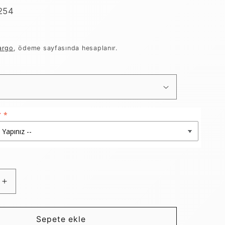
254
argo
, ödeme sayfasında hesaplanır.
Baskılı
Reglan
Gövde
u
Kapüşonlu
Sepete ekle