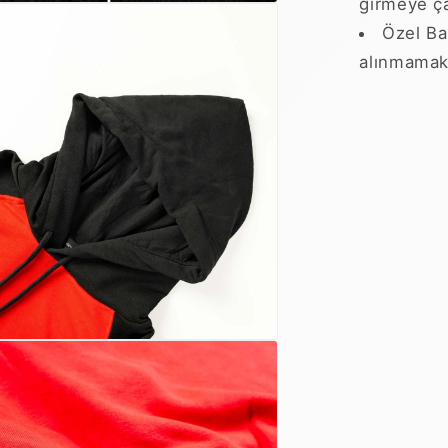
girmeye ça
Özel Bas
alınmamakt