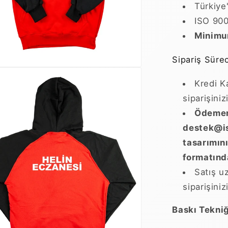
Türkiye'
ISO 900
Minimum
Sipariş Sürec
Kredi K
siparişini
Ödemeni
destek@i
tasarımını
formatınd
Satış u
siparişiniz
Baskı Tekniğ