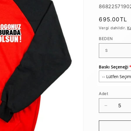
SKU:
8682257190
Normal
695.00TL
fiyat
Vergi dahildir.
K
BEDEN
Baskı Seçeneği
Adet
Baskılı
Reglan
Gövde
Kapüşonl