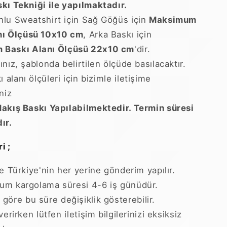
kı Tekniği ile yapılmaktadır.
lu Sweatshirt için Sağ Göğüs için
Maksimum
nı Ölçüsü 10x10 cm
, Arka Baskı için
Baskı Alanı Ölçüsü 22x10 cm
'dir.
nız, şablonda belirtilen ölçüde basılacaktır.
ı alanı ölçüleri için bizimle iletişime
niz
akış Baskı Yapılabilmektedir. Termin süresi
ır.
i ;
le Türkiye'nin her yerine gönderim yapılır.
m kargolama süresi 4-6 iş günüdür.
göre bu süre değişiklik gösterebilir.
verirken lütfen iletişim bilgilerinizi eksiksiz