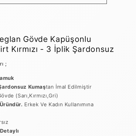
t
Sweatshirt
Kırmızı
-
3
İplik
z
Şardonsuz
Reglan Gövde Kapüşonlu
için
rt Kırmızı - 3 İplik Şardonsuz
adedi
artırın
ı ;
Pamuk
k Şardonsuz Kumaş
tan İmal Edilmiştir
Gövde (Sarı,Kırmızı,Gri)
Üründür.
Erkek Ve Kadın Kullanımına
sız
Detaylı