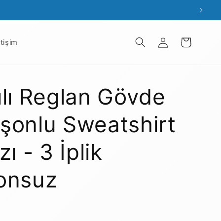
Oturum
Sepet
etişim
aç
ılı Reglan Gövde
şonlu Sweatshirt
zı - 3 İplik
onsuz