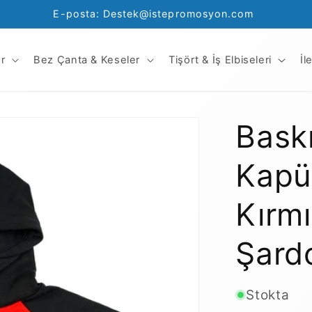
E-posta: Destek@istepromosyon.com
r
Bez Çanta & Keseler
Tişört & İş Elbiseleri
İl
Bask
Kapü
Kırmı
Şard
Stokta