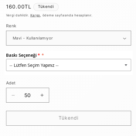
Normal
160.00TL
Tükendi
fiyat
Vergi dahildir.
Kargo
, ödeme sayfasında hesaplanır.
Renk
Baskı Seçeneği
Adet
Detokslu
Detokslu
SAN
SAN
Matara
Matara
/
/
Tükendi
800
800
Ml
Ml