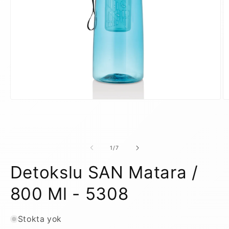
Medya
M
1
2
modda
m
oynatın
o
/
1
/
7
Detokslu SAN Matara /
800 Ml - 5308
Stokta yok