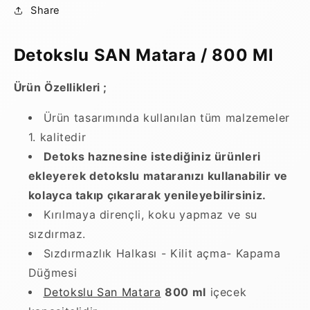
-
-
Share
5308
5308
için
için
adedi
adedi
Detokslu SAN Matara / 800 Ml
azaltın
artırın
Ürün Özellikleri ;
Ürün tasarımında kullanılan tüm malzemeler
1. kalitedir
Detoks haznesine istediğiniz ürünleri
ekleyerek detokslu mataranızı kullanabilir ve
kolayca takıp çıkararak yenileyebilirsiniz.
Kırılmaya dirençli, koku yapmaz ve su
sızdırmaz.
Sızdırmazlık Halkası - Kilit açma- Kapama
Düğmesi
Detokslu San Matara
800 ml
içecek